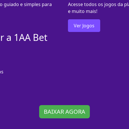
o guiado e simples para
Acesse todos os jogos da pl
e muito mais!
Ver Jogos
r a 1AA Bet
os
BAIXAR AGORA