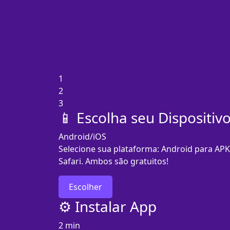
1
2
3
📱 Escolha seu Dispositiv
Android/iOS
Selecione sua plataforma: Android para APK
Safari. Ambos são gratuitos!
Escolher
⚙️ Instalar App
2 min