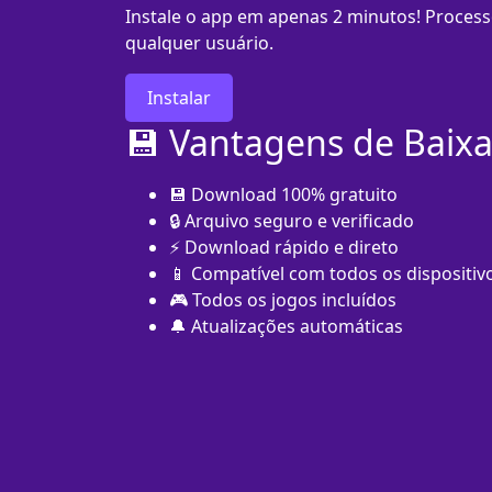
Instale o app em apenas 2 minutos! Process
qualquer usuário.
Instalar
💾 Vantagens de Baixa
💾 Download 100% gratuito
🔒 Arquivo seguro e verificado
⚡ Download rápido e direto
📱 Compatível com todos os dispositiv
🎮 Todos os jogos incluídos
🔔 Atualizações automáticas