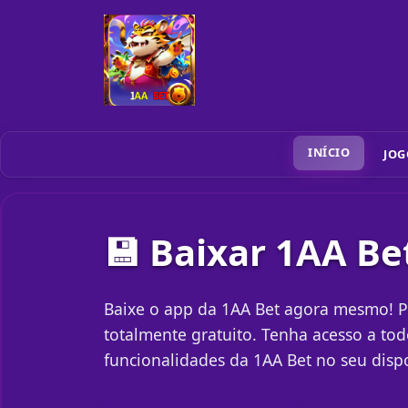
INÍCIO
JOG
💾 Baixar 1AA Be
Baixe o app da 1AA Bet agora mesmo! P
totalmente gratuito. Tenha acesso a tod
funcionalidades da 1AA Bet no seu dispo