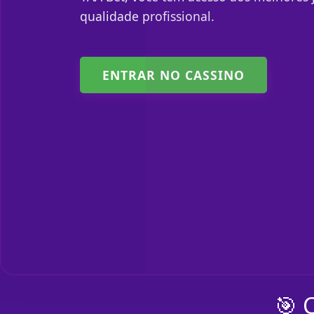
qualidade profissional.
ENTRAR NO CASSINO
🎯 