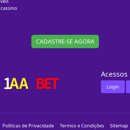
veis
 cassino
CADASTRE-SE AGORA
Acessos
Login
Políticas de Privacidade
Termos e Condições
Sitemap