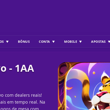
OS
BÔNUS
CONTA
MOBILE
APOSTAS
vo - 1AA
o com dealers reais!
mais em tempo real. Na
 jogos de mesa com