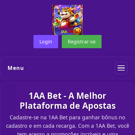
Login
Registrar-se
Menu
1AA Bet - A Melhor
Plataforma de Apostas
Cadastre-se na 1AA Bet para ganhar bônus no
cadastro e em cada recarga. Com a 1AA Bet, você
tem acesso a promoções incríveis e uma