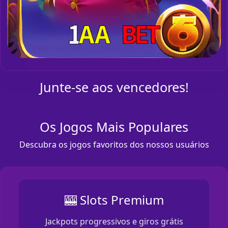
Junte-se aos vencedores!
Os Jogos Mais Populares
Descubra os jogos favoritos dos nossos usuários
🎰 Slots Premium
Jackpots progressivos e giros grátis